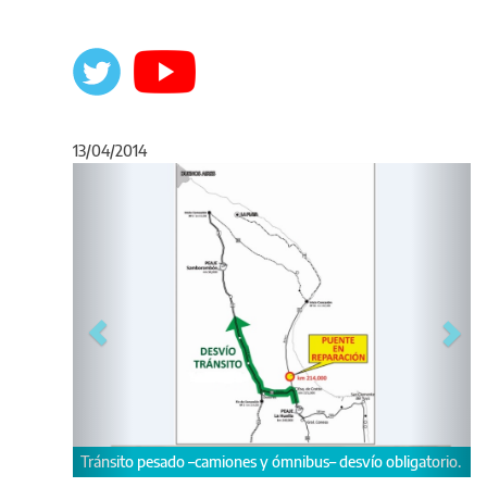
13/04/2014
Anterior
Sigu
Tránsito pesado –camiones y ómnibus– desvío obligatorio.