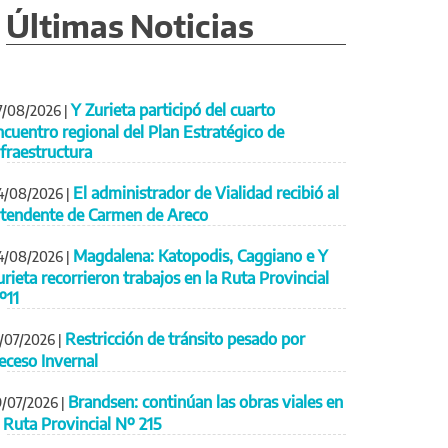
Últimas Noticias
Y Zurieta participó del cuarto
7/08/2026
|
ncuentro regional del Plan Estratégico de
nfraestructura
El administrador de Vialidad recibió al
4/08/2026
|
ntendente de Carmen de Areco
Magdalena: Katopodis, Caggiano e Y
4/08/2026
|
urieta recorrieron trabajos en la Ruta Provincial
º11
Restricción de tránsito pesado por
1/07/2026
|
eceso Invernal
Brandsen: continúan las obras viales en
9/07/2026
|
a Ruta Provincial Nº 215