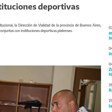
stituciones deportivas
tucional, la Dirección de Vialidad de la provincia de Buenos Aires,
0
conjuntas con instituciones deportivas platenses.
e
I
0
i
0
Siguiente
Z
N
3
R
2
l