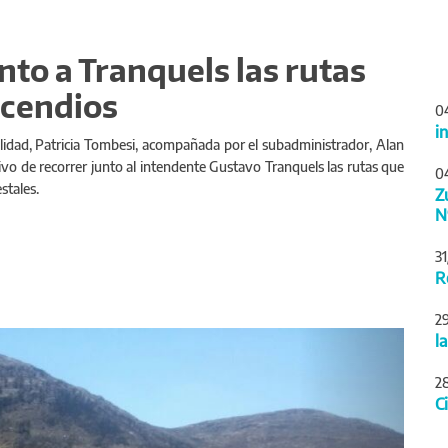
nto a Tranquels las rutas
ncendios
0
i
alidad, Patricia Tombesi, acompañada por el subadministrador, Alan
ivo de recorrer junto al intendente Gustavo Tranquels las rutas que
0
stales.
Z
N
3
R
2
Siguiente
l
2
C