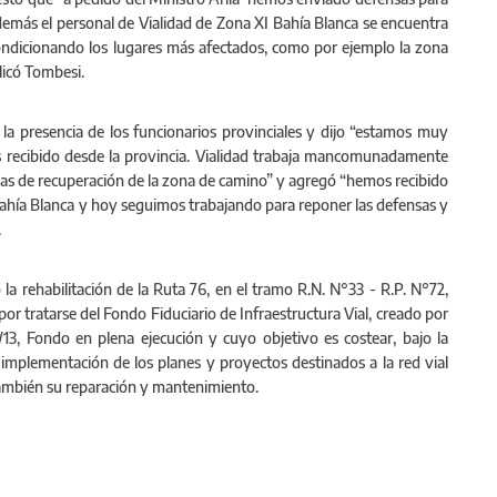
demás el personal de Vialidad de Zona XI Bahía Blanca se encuentra
ondicionando los lugares más afectados, como por ejemplo la zona
licó Tombesi.
 la presencia de los funcionarios provinciales y dijo “estamos muy
recibido desde la provincia. Vialidad trabaja mancomunadamente
eas de recuperación de la zona de camino” y agregó “hemos recibido
Bahía Blanca y hoy seguimos trabajando para reponer las defensas y
.
 rehabilitación de la Ruta 76, en el tramo R.N. N°33 - R.P. N°72,
r tratarse del Fondo Fiduciario de Infraestructura Vial, creado por
13, Fondo en plena ejecución y cuyo objetivo es costear, bajo la
implementación de los planes y proyectos destinados a la red vial
 también su reparación y mantenimiento.