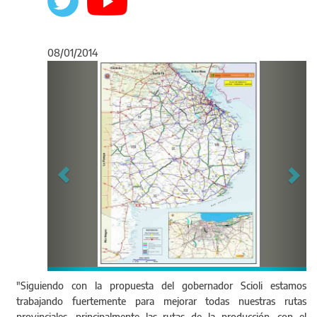
08/01/2014
Anterior
Sigu
"Siguiendo con la propuesta del gobernador Scioli estamos
trabajando fuertemente para mejorar todas nuestras rutas
provinciales, principalmente las rutas de la producción, con el