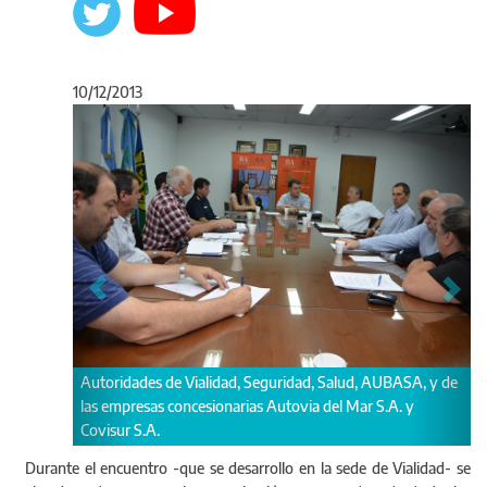
10/12/2013
Anterior
Sigu
Autoridades de Vialidad, Seguridad, Salud, AUBASA, y de
las empresas concesionarias Autovia del Mar S.A. y
Covisur S.A.
Durante el encuentro -que se desarrollo en la sede de Vialidad- se