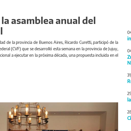
e la asamblea anual del
l
0
i
dad de la provincia de Buenos Aires, Ricardo Curetti, participó de la
ederal (CVF) que se desarrolló esta semana en la provincia de Jujuy,
0
 nacional a ejecutar en la próxima década, una propuesta incluida en el
Z
N
3
R
2
l
Siguiente
2
C