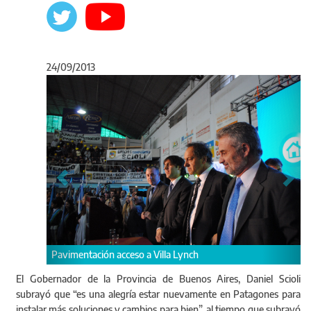
24/09/2013
Anterior
Sigu
acceso a Villa Lynch
El Gobernador de la Provincia de Buenos Aires, Daniel Scioli
subrayó que “es una alegría estar nuevamente en Patagones para
instalar más soluciones y cambios para bien”, al tiempo que subrayó