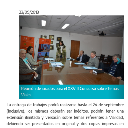
23/09/2013
Anterior
Sigu
s para el XXVIII Concurso sobre Temas
Reunión de jurados para el XXV
Viales
La entrega de trabajos podrá realizarse hasta el 24 de septiembre
(inclusive), los mismos deberán ser inéditos, podrán tener una
extensión ilimitada y versarán sobre temas referentes a Vialidad,
debiendo ser presentados en original y dos copias impresas en