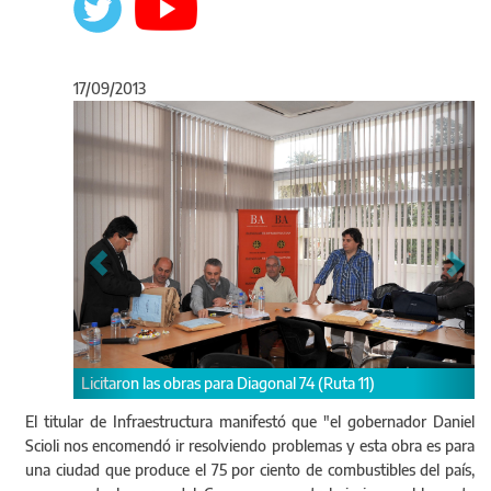
17/09/2013
Anterior
Sigu
Obra: reconstrucción losas de hormigón –primera etapa–
para Diagonal 74 (Ruta 11)
El titular de Infraestructura manifestó que "el gobernador Daniel
Scioli nos encomendó ir resolviendo problemas y esta obra es para
una ciudad que produce el 75 por ciento de combustibles del país,