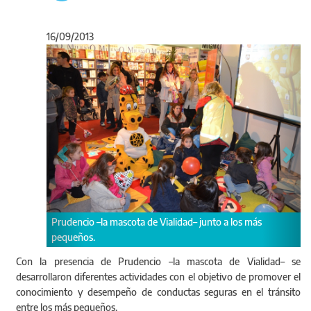
16/09/2013
Anterior
Sigu
 –la mascota de Vialidad– junto a los más
Participaron los Centro
.
y Mar del Plata.
Con la presencia de Prudencio –la mascota de Vialidad– se
desarrollaron diferentes actividades con el objetivo de promover el
conocimiento y desempeño de conductas seguras en el tránsito
entre los más pequeños.