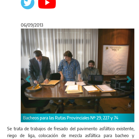
06/09/2013
Anterior
Sigu
Bacheos para las Rutas Provinciales Nº 29, 227 y 74
Se trata de trabajos de fresado del pavimento asfáltico existente,
riego de liga, colocación de mezcla asfáltica para bacheo y