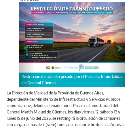
Anterior
Sigu
Restricción de tránsito pesado por el Paso a la Inmortalidad
del General Güemes
La Dirección de Vialidad de la Provincia de Buenos Aires,
dependiente del Ministerio de Infraestructura y Servicios Públicos,
comunica que, debido al feriado por el Paso a la Inmortalidad del
General Martín Miguel de Güemes, los días viernes 12, sábado 13 y
lunes 15 de junio del 2026, se restringirá la circulación de camiones
con carga de más de 7 (siete) toneladas de porte bruto en la Autovía