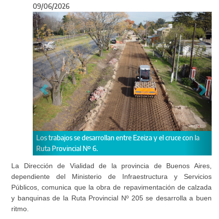
09/06/2026
Anterior
Sigu
Los trabajos se desarrollan entre Ezeiza y el cruce con la
Ruta Provincial Nº 6.
La Dirección de Vialidad de la provincia de Buenos Aires,
dependiente del Ministerio de Infraestructura y Servicios
Públicos, comunica que la obra de repavimentación de calzada
y banquinas de la Ruta Provincial Nº 205 se desarrolla a buen
ritmo.