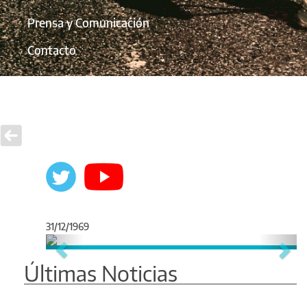
Prensa y Comunicación
Contacto
31/12/1969
Anterior
Sigu
Últimas Noticias