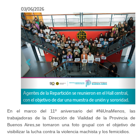
03/06/2026
Anterior
Sigu
e la Repartición se reunieron en el Hall central,
Las agentes viales se re
jetivo de dar una muestra de unión y sororidad.
central , como una mue
contexto atravesado po
En el marco del 11º aniversario del #NiUnaMenos, las
preocupante: cada 31 h
trabajadoras de la Dirección de Vialidad de la Provincia de
femicidio.
Buenos Aires,se tomaron una foto grupal con el objetivo de
visibilizar la lucha contra la violencia machista y los femicidios.