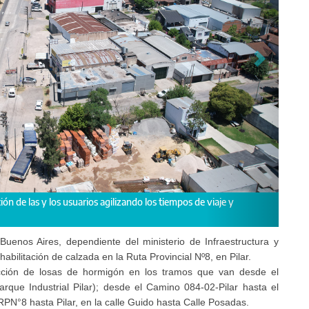
en rutas es clave porque potencia las comunidades. Esta obra brindará mayo
ndicaron
Buenos Aires, dependiente del ministerio de Infraestructura y
abilitación de calzada en la Ruta Provincial Nº8, en Pilar.
ucción de losas de hormigón en los tramos que van desde el
rque Industrial Pilar); desde el Camino 084-02-Pilar hasta el
RPN°8 hasta Pilar, en la calle Guido hasta Calle Posadas.