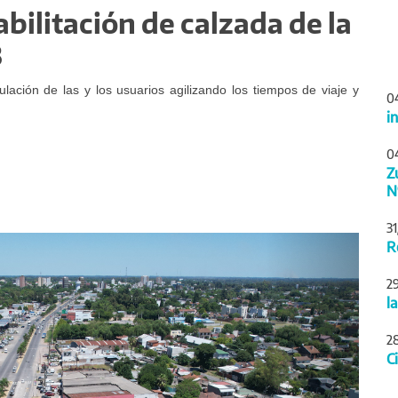
abilitación de calzada de la
8
lación de las y los usuarios agilizando los tiempos de viaje y
0
i
0
Z
N
3
Siguiente
R
2
l
2
C