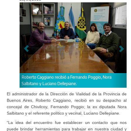
Anterior
Sigu
recibió a Fernando Poggio, Nora
Mesa de trabajo en Vialidad.
no Dellepiane.
El administrador de la Dirección de Vialidad de la Provincia de
Buenos Aires, Roberto Caggiano, recibió en su despacho al
concejal de Chivilcoy, Fernando Poggio; la ex diputada Nora
Salbitano y el referente político y vecinal, Luciano Dellepiane.
“La idea del encuentro fue establecer un contacto que nos
puede brindar herramientas para trabajar en nuestra ciudad y