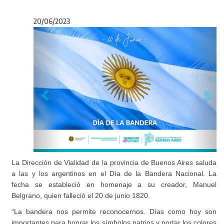
20/06/2023
Anterior
Sigu
La Dirección de Vialidad de la provincia de Buenos Aires saluda
a las y los argentinos en el Día de la Bandera Nacional. La
fecha se estableció en homenaje a su creador, Manuel
Belgrano, quien falleció el 20 de junio 1820.
“La bandera nos permite reconocernos. Días como hoy son
importantes para honrar los símbolos patrios y portar los colores