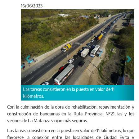
16/06/2023
Anterior
Sigu
s consistieron en la puesta en valor de 11
Tras la finalización de 
s.
de La Matanza viajan 
Con la culminación de la obra de rehabilitación, repavimentación y
construcción de banquinas en la Ruta Provincial N°21, las y los
vecinos de La Matanza viajan más seguros.
Las tareas consistieron en la puesta en valor de 11 kilómetros, lo que
favorece la conexión entre las localidades de Ciudad Evita y