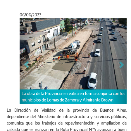
06/06/2023
Anterior
Sigu
junta con los
La intervención integral se desarrolla en cuatro tramos
 Brown
La Dirección de Vialidad de la provincia de Buenos Aires,
dependiente del Ministerio de infraestructura y servicios públicos,
comunica que los trabajos de repavimentación y ampliación de
calzada que se realizan en la Ruta Provincial N°4 avanzan a buen