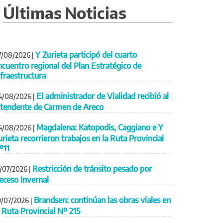
Últimas Noticias
Y Zurieta participó del cuarto
7/08/2026
|
ncuentro regional del Plan Estratégico de
nfraestructura
El administrador de Vialidad recibió al
4/08/2026
|
ntendente de Carmen de Areco
Magdalena: Katopodis, Caggiano e Y
4/08/2026
|
urieta recorrieron trabajos en la Ruta Provincial
º11
Restricción de tránsito pesado por
1/07/2026
|
eceso Invernal
Brandsen: continúan las obras viales en
9/07/2026
|
a Ruta Provincial Nº 215