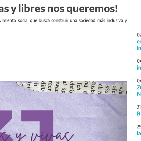
s y libres nos queremos!
miento social que busca construir una sociedad más inclusiva y
0
e
I
0
i
0
Siguiente
Z
N
3
R
2
l