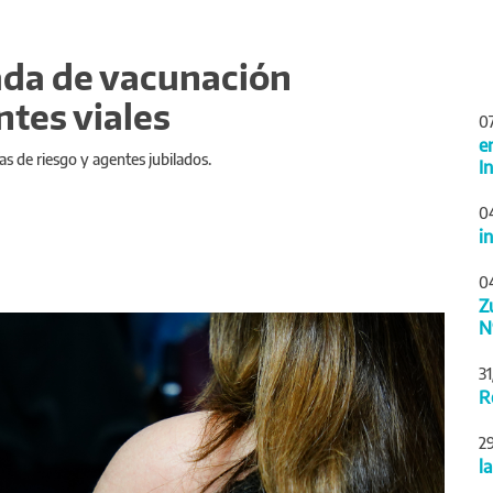
nada de vacunación
ntes viales
0
e
as de riesgo y agentes jubilados.
I
0
i
0
Z
Siguiente
N
3
R
2
l