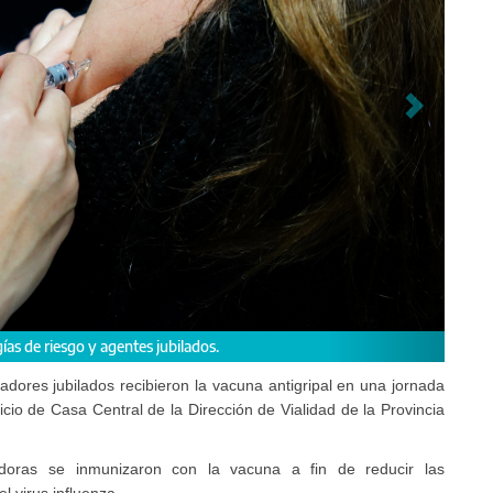
administrador Hernán Y Zurieta y el gerente de Administración, Juan Manuel
jadores jubilados recibieron la vacuna antigripal en una jornada
icio de Casa Central de la Dirección de Vialidad de la Provincia
doras se inmunizaron con la vacuna a fin de reducir las