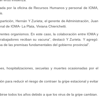
l virus influenza.
ada por la
oficina de Recursos Humanos y personal de IOMA,
is.
epartición, Hernán Y Zurieta; el gerente de Administración, Juan
nal de IOMA- La Plata, Viviana Chierichetti.
erentes organismos. En este caso, la colaboración entre IOMA y
 trabajadores reciban su vacuna”, destacó Y Zurieta. Y agregó:
na de las premisas fundamentales del gobierno provincial”.
nes, hospitalizaciones, secuelas y muertes ocasionadas por el
 para reducir el riesgo de contraer la gripe estacional y evitar
ibirse todos los años debido a que los virus de la gripe cambian.