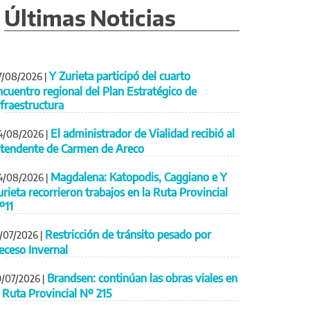
Últimas Noticias
Y Zurieta participó del cuarto
7/08/2026
|
ncuentro regional del Plan Estratégico de
nfraestructura
El administrador de Vialidad recibió al
4/08/2026
|
ntendente de Carmen de Areco
Magdalena: Katopodis, Caggiano e Y
4/08/2026
|
urieta recorrieron trabajos en la Ruta Provincial
º11
Restricción de tránsito pesado por
1/07/2026
|
eceso Invernal
Brandsen: continúan las obras viales en
9/07/2026
|
a Ruta Provincial Nº 215