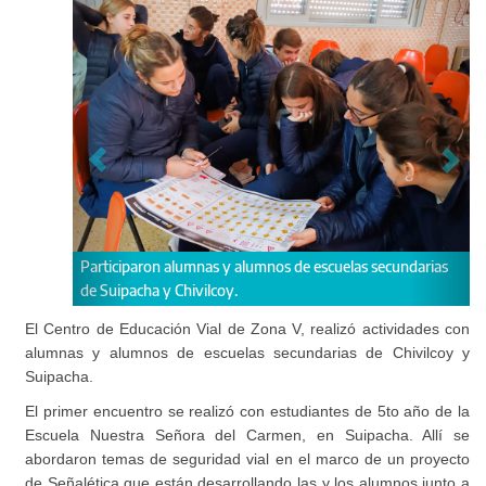
lumnas y alumnos de escuelas secundarias
Se abordaron temas de segur
hivilcoy.
proyecto de Señalética que es
alumnos junto a sus docente
El Centro de Educación Vial de Zona V, realizó actividades con
alumnas y alumnos de escuelas secundarias de Chivilcoy y
Suipacha.
El primer encuentro se realizó con estudiantes de 5to año de la
Escuela Nuestra Señora del Carmen, en Suipacha. Allí se
abordaron temas de seguridad vial en el marco de un proyecto
de Señalética que están desarrollando las y los alumnos junto a