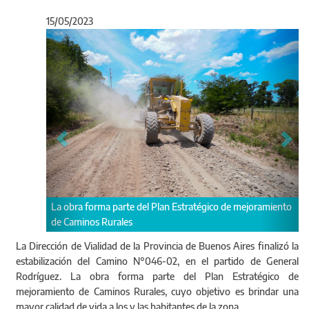
15/05/2023
Anterior
Sigu
te del Plan Estratégico de mejoramiento
La intervención contempló la co
es
vertical y la reubicación de alcan
acceso a propiedad
La Dirección de Vialidad de la Provincia de Buenos Aires finalizó la
estabilización del Camino N°046-02, en el partido de General
Rodríguez. La obra forma parte del Plan Estratégico de
mejoramiento de Caminos Rurales, cuyo objetivo es brindar una
mayor calidad de vida a los y las habitantes de la zona.