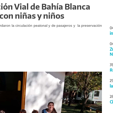
ión Vial de Bahía Blanca
 con niñas y niños
ordaron la circulación peatonal y de pasajeros y la preservación
0
i
0
Z
N
3
R
Siguiente
2
l
2
C