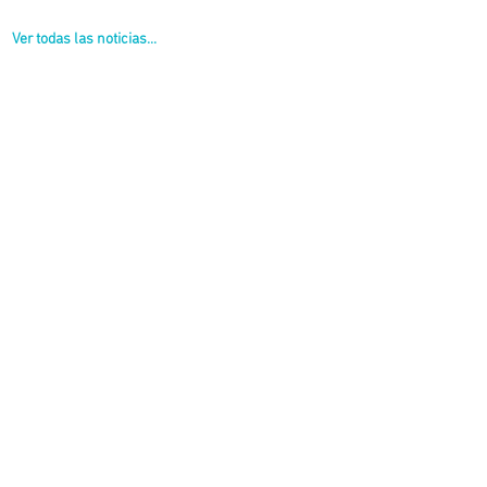
Ver todas las noticias...
ollaron distintos recorridos por el