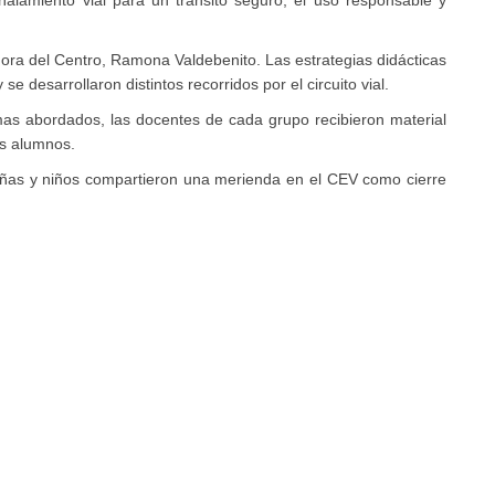
ñalamiento vial para un tránsito seguro, el uso responsable y
ora del Centro, Ramona Valdebenito. Las estrategias didácticas
se desarrollaron distintos recorridos por el circuito vial.
emas abordados, las docentes de cada grupo recibieron material
os alumnos.
 niñas y niños compartieron una merienda en el CEV como cierre