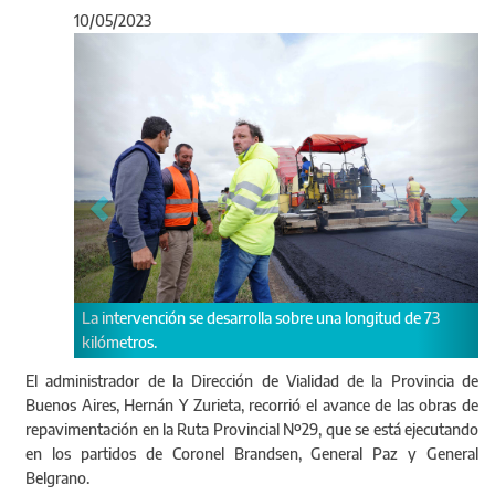
10/05/2023
Anterior
Sigu
ión se desarrolla sobre una longitud de 73
Esta obra es una de las em
teniendo en cuenta que la
millones de pesos.
El administrador de la Dirección de Vialidad de la Provincia de
Buenos Aires, Hernán Y Zurieta, recorrió el avance de las obras de
repavimentación en la Ruta Provincial Nº29, que se está ejecutando
en los partidos de Coronel Brandsen, General Paz y General
Belgrano.