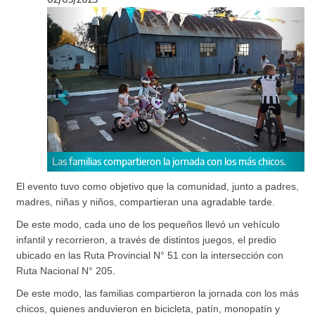
Anterior
Sigu
Las familias compartieron la jornada con los más chicos.
Jor
El evento tuvo como objetivo que la comunidad, junto a padres,
madres, niñas y niños, compartieran una agradable tarde.
De este modo, cada uno de los pequeños llevó un vehículo
infantil y recorrieron, a través de distintos juegos, el predio
ubicado en las Ruta Provincial N° 51 con la intersección con
Ruta Nacional N° 205.
De este modo, las familias compartieron la jornada con los más
chicos, quienes anduvieron en bicicleta, patín, monopatín y