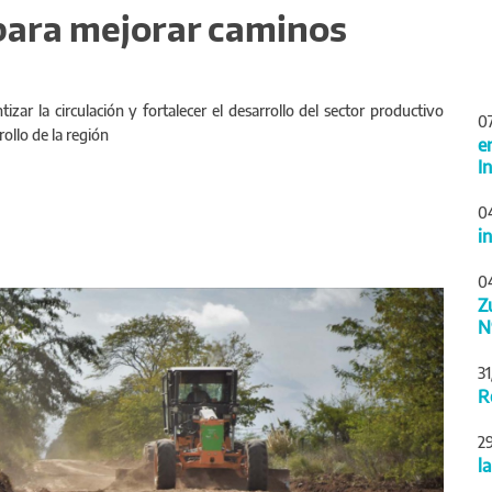
para mejorar caminos
izar la circulación y fortalecer el desarrollo del sector productivo
0
ollo de la región
e
I
0
i
0
Siguiente
Z
N
3
R
2
l