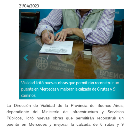
21/04/2023
Anterior
Sigu
án reconstruir un
Del acto participaron los gerentes Técnico y Ejecutivo,
de 6 rutas y 9
Pablo Morano y Omar Andrek; y representantes de la
empresas oferentes.
La Dirección de Vialidad de la Provincia de Buenos Aires,
dependiente del Ministerio de Infraestructura y Servicios
Públicos, licitó nuevas obras que permitirán reconstruir un
puente en Mercedes y mejorar la calzada de 6 rutas y 9