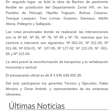
En segundo lugar, se licitó la obra de Bacheo de pavimento
flexible en jurisdicción del Departamento Zonal VIII, en los
Partidos de Pehuajó, Hipólito Yrigoyen, Bolívar, Casares,
Trenque Lauquen, Tres Lomas, Guamini, Daireaux, Adolfo
Alsina, Pellegrini y Salliquelo.
Las rutas provinciales donde se realizarán las intervenciones
son la Nº 60, Nº 65, Nº 76, Nº 85 y Nº 76; mientras que los
caminos a intervenir son siguientes: Nº 001-01, Nº 011-05, Nº
011-06, Nº 016-01, Nº 107-05, Nº 127-02, Nº 122-03, Nº 001-
06 y Nº 122-04.
La obra prevé la reconformación de banquinas y la señalización
horizontal y vertical.
El presupuesto oficial es de $ 3.636.636.692,95.
Del acto participaron los gerentes Técnico y Ejecutivo, Pablo
Morano y Omar Andrek; y representantes de las empresas
oferentes.
Últimas Noticias