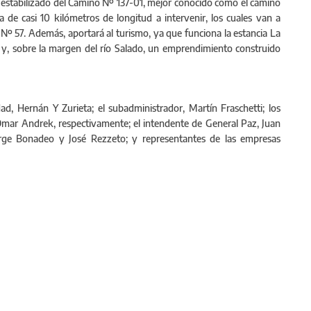
a al estabilizado del Camino Nº 137-01, mejor conocido como el camino
a de casi 10 kilómetros de longitud a intervenir, los cuales van a
 Nº 57. Además, aportará al turismo, ya que funciona la estancia La
e y, sobre la margen del río Salado, un emprendimiento construido
dad, Hernán Y Zurieta; el subadministrador, Martín Fraschetti; los
Omar Andrek, respectivamente; el intendente de General Paz, Juan
orge Bonadeo y José Rezzeto; y representantes de las empresas