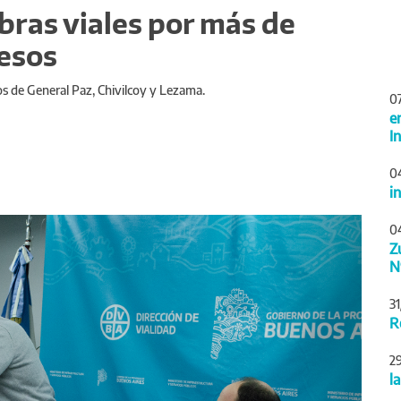
obras viales por más de
pesos
dos de General Paz, Chivilcoy y Lezama.
0
e
I
0
i
Siguiente
0
Z
N
3
R
2
l