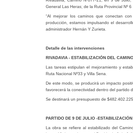
Rivadavia; Camino Nº077-21, en 9 de Julio;
General Las Heras; de la Ruta Provincial Nº 6 
“Al mejorar los caminos que conectan con 
producción, estamos impulsando el desarrollo
administrador Hernán Y Zurieta.
Detalle de las intervenciones
RIVADAVIA - ESTABILIZACIÓN DEL CAMINO
Las tareas estipulan el mejoramiento y esta
Ruta Nacional Nº33 y Villa Sena.
De este modo, se producirá un impacto positiv
favorecerá la conectividad dentro del partido 
Se destinará un presupuesto de $482.402.225
PARTIDO DE 9 DE JULIO -ESTABILIZACIÓN
La obra se refiere al estabilizado del Cami