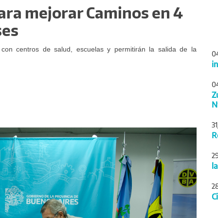
para mejorar Caminos en 4
ses
 con centros de salud, escuelas y permitirán la salida de la
0
i
0
Z
N
3
Siguiente
R
2
l
2
C