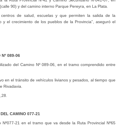
 a la Ruta Provincial Nº42 y Camino Secundario Nº041-07, en
(calle 90) y del camino interno Parque Pereyra, en La Plata.
centros de salud, escuelas y que permiten la salida de la
 y el crecimiento de los pueblos de la Provincia”, aseguró el
 Nº 089-06
bilizado del Camino Nº 089-06, en el tramo comprendido entre
o en el tránsito de vehículos livianos y pesados, al tiempo que
de Rivadavia.
,28.
 DEL CAMINO 077-21
no Nº077-21 en el tramo que va desde la Ruta Provincial Nº65