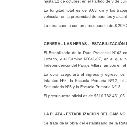
hasta 12 de octubre; en el Partido de 9 de Juli
La longitud total es de 9,68 km y los trab
vehicular en la proximidad de puentes y alcanta
La obra cuenta con un presupuesto de $ 209.
GENERAL LAS HERAS - ESTABILIZACIÓN DE
El Estabilizado de la Ruta Provincial N°42 
Lozano, y el Camino Nº041-07, en el que in
Independencia del Paraje Villars, ambos en el
La obra asegurará el ingreso y egreso los 
Infantes Nº5, la Escuela Primaria Nº12, el 
Secundaria Nº3 y la Escuela Primaria Nº13.
El presupuesto oficial es de $516.782.451,05.
LA PLATA - ESTABILIZACIÓN DEL CAMINO
Se trata de la obra del estabilizado de la Ruta