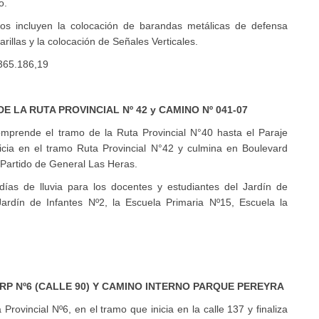
o.
ajos incluyen la colocación de barandas metálicas de defensa
rillas y la colocación de Señales Verticales.
365.186,19
 LA RUTA PROVINCIAL Nº 42 y CAMINO Nº 041-07
comprende el tramo de la Ruta Provincial N°40 hasta el Paraje
icia en el tramo Ruta Provincial N°42 y culmina en Boulevard
 Partido de General Las Heras.
días de lluvia para los docentes y estudiantes del Jardín de
Jardín de Infantes Nº2, la Escuela Primaria Nº15, Escuela la
 RP Nº6 (CALLE 90) Y CAMINO INTERNO PARQUE PEREYRA
 Provincial Nº6, en el tramo que inicia en la calle 137 y finaliza