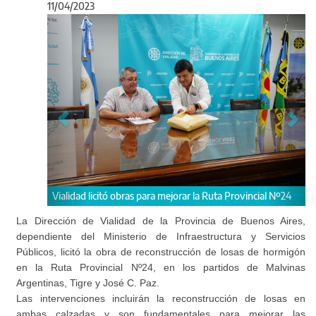
11/04/2023
Anterior
Sigu
itó obras para mejorar la Ruta Provincial Nº24
Las intervenciones benefi
Argentinas, Tigre y José C
La Dirección de Vialidad de la Provincia de Buenos Aires,
dependiente del Ministerio de Infraestructura y Servicios
Públicos, licitó la obra de reconstrucción de losas de hormigón
en la Ruta Provincial Nº24, en los partidos de Malvinas
Argentinas, Tigre y José C. Paz.
Las intervenciones incluirán la reconstrucción de losas en
ambas calzadas y son fundamentales para mejorar las