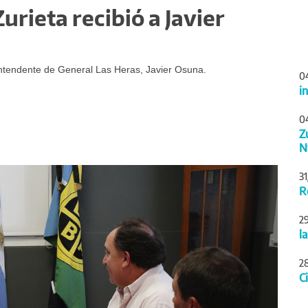
urieta recibió a Javier
 Intendente de General Las Heras, Javier Osuna.
0
i
0
Z
N
Siguiente
3
R
2
l
2
C