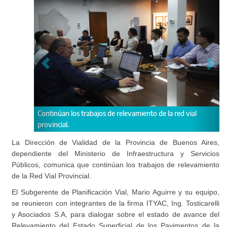
Continúan los trabajos de relevamiento de la red vial
Se tr
provincial.
La Dirección de Vialidad de la Provincia de Buenos Aires,
dependiente del Ministerio de Infraestructura y Servicios
Públicos, comunica que continúan los trabajos de relevamiento
de la Red Vial Provincial.
El Subgerente de Planificación Vial, Mario Aguirre y su equipo,
se reunieron con integrantes de la firma ITYAC, Ing. Tosticarelli
y Asociados S.A, para dialogar sobre el estado de avance del
Relevamiento del Estado Superficial de los Pavimentos de la