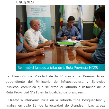
07/03/2023
Anterior
Sigu
citación la Ruta Provincial N°215
Estos 7 kilómetros de autovía era un
necesidad de las y los vecinos.
La Dirección de Vialidad de la Provincia de Buenos Aires,
dependiente del Ministerio de Infraestructura y Servicios
Públicos, comunica que se firmó el llamado a licitación de la
Ruta Provincial N°215 en la localidad de Brandsen.
El tramo a intervenir inicia en la rotonda “Los Bosquecitos” y
finaliza en calle 13, de la localidad de Brandsen. Las tareas