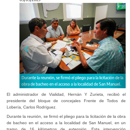
Anterior
Sigu
 reunión, se firmó el pliego para la licitación de la
Además, participaron d
acheo en el acceso a la localidad de San Manuel.
escolares Matías Ignaci
El administrador de Vialidad, Hernán Y Zurieta, recibió el
presidente del bloque de concejales Frente de Todos de
Lobería, Carlos Rodríguez.
Durante la reunión, se firmó el pliego para la licitación de la obra
de bacheo en el acceso a la localidad de San Manuel, en un
tramo de 16 kilómetros de extensión. Esta intervención