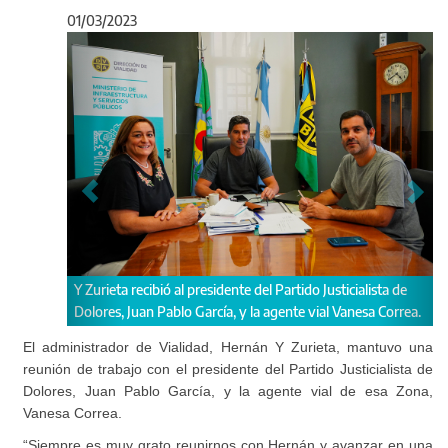
01/03/2023
Anterior
Sigu
ó al presidente del Partido Justicialista de
Durante la reunión se convers
ablo García, y la agente vial Vanesa Correa.
repavimentación en la Ruta P
El administrador de Vialidad, Hernán Y Zurieta, mantuvo una
reunión de trabajo con el presidente del Partido Justicialista de
Dolores, Juan Pablo García, y la agente vial de esa Zona,
Vanesa Correa.
“Siempre es muy grato reunirnos con Hernán y avanzar en una