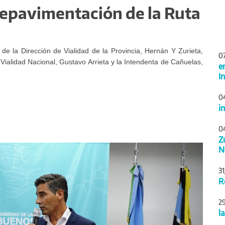
e repavimentación de la Ruta
l de la Dirección de Vialidad de la Provincia, Hernán Y Zurieta,
0
ialidad Nacional, Gustavo Arrieta y la Intendenta de Cañuelas,
e
I
0
i
0
Z
Siguiente
N
3
R
2
l