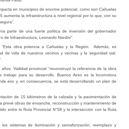
 impacta en municipios de enorme potencial, como son Cañuelas
 aumenta la infraestructura a nivel regional por lo que, con su
segura”.
ma parte de una fuerte política de inversión del gobernador
tro de Infraestructura, Leonardo Nardini”.
ó: “Esta obra potencia a Cañuelas y la Región. Además, es
ad de vida de nuestros vecinos y vecinas y la seguridad vial.
”.
 años, Vialidad provincial “reconstruyó la referencia de la obra
de trabajo para su desarrollo. Buenos Aires es la locomotora
ende eso y, en consecuencia, se está desarrollando un plan de
ación de 15 kilómetros de la calzada y la pavimentación de
bra prevé obras de ensanche, reconstrucción y mantenimiento de
do entre la Ruta Provincial N°58 y la intersección con la Ruta
 los sistemas de iluminación y semaforización, reemplazo y