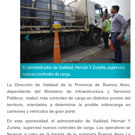
ador de Vialidad, Hernán Y Zurieta, supervisó
Los controles de carga so
roles de carga.
La Dirección de Vialidad de la Provincia de Buenos Aires,
dependiente del Ministerio de Infraestructura y Servicios
Públicos, realizó más controles de carga en distintos puntos del
territorio, orientados a determinar la posible sobrecarga en
camiones y vehículos de gran porte.
En esta oportunidad, el administrador de Vialidad, Hernán Y
Zurieta, supervisó nuevos controles de carga. Los operativos se
llevaron a cabo en la bajada de la autopista Buenos Aires La