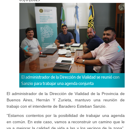
Anterior
Sigu
e la Dirección de Vialidad se reunió con
"Vamos a reconstruir un camino 
jar una agenda conjunta
calidad de vida a los vecinos de 
comunal.
El administrador de la Dirección de Vialidad de la Provincia de
Buenos Aires, Hernán Y Zurieta, mantuvo una reunión de
trabajo con el intendente de Baradero Esteban Sanzio.
“Estamos contentos por la posibilidad de trabajar una agenda
en común. En este caso, vamos a reconstruir un camino que le
va a mejorar la calidad de vida a las y los vecinos de la zona”,