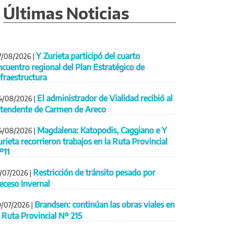
Últimas Noticias
Y Zurieta participó del cuarto
7/08/2026
|
ncuentro regional del Plan Estratégico de
nfraestructura
El administrador de Vialidad recibió al
4/08/2026
|
ntendente de Carmen de Areco
Magdalena: Katopodis, Caggiano e Y
4/08/2026
|
urieta recorrieron trabajos en la Ruta Provincial
º11
Restricción de tránsito pesado por
1/07/2026
|
eceso Invernal
Brandsen: continúan las obras viales en
9/07/2026
|
a Ruta Provincial Nº 215