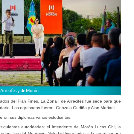
s reciben sus diplomas de Fines
ados del Plan Fines. La Zona I de Arrecifes fue sede para que
ndario. Los egresados fueron: Gonzalo Gudiño y Alan Mariani.
ieron sus diplomas varios estudiantes.
 siguientes autoridades: el Intendente de Morón Lucas Ghi; la
ce educativo del Municipio, Soledad Fernández y la coordinadora