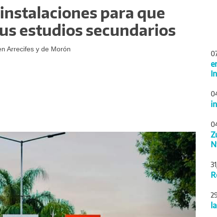
 instalaciones para que
us estudios secundarios
n Arrecifes y de Morón
0
e
I
0
i
0
Z
Siguiente
N
3
R
2
l