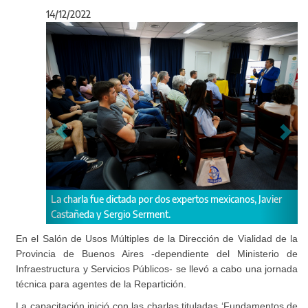
14/12/2022
Anterior
Sigu
ictada por dos expertos mexicanos, Javier
"Los espacios formativos s
rgio Serment.
actualizar conocimientos", in
En el Salón de Usos Múltiples de la Dirección de Vialidad de la
Provincia de Buenos Aires -dependiente del Ministerio de
Infraestructura y Servicios Públicos- se llevó a cabo una jornada
técnica para agentes de la Repartición.
La capacitación inició con las charlas tituladas ‘Fundamentos de