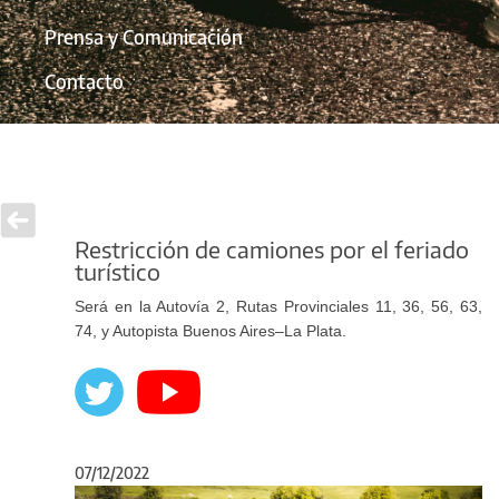
Prensa y Comunicación
Contacto
Restricción de camiones por el feriado
turístico
Será en la Autovía 2, Rutas Provinciales 11, 36, 56, 63,
74, y Autopista Buenos Aires–La Plata.
07/12/2022
Anterior
Sigu