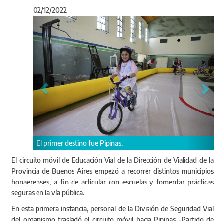
02/12/2022
Anterior
Sigu
no fue Pipinas.
Según indicó Y Zurieta, el cir
recorriendo distintos munici
El circuito móvil de Educación Vial de la Dirección de Vialidad de la
Provincia de Buenos Aires empezó a recorrer distintos municipios
bonaerenses, a fin de articular con escuelas y fomentar prácticas
seguras en la vía pública.
En esta primera instancia, personal de la División de Seguridad Vial
del organismo trasladó el circuito móvil hacia Pipinas -Partido de