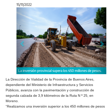
15/11/2022
Anterior
Sigu
a los 450 millones de pesos.
Los trabajos se realizan íntegramente en el
Moreno.
La Dirección de Vialidad de la Provincia de Buenos Aires,
dependiente del Ministerio de Infraestructura y Servicios
Públicos, avanza con la pavimentación y construcción de
segunda calzada de 3,9 kilómetros de la Ruta N º 25, en
Moreno.
“Realizamos una inversión superior a los 450 millones de pesos