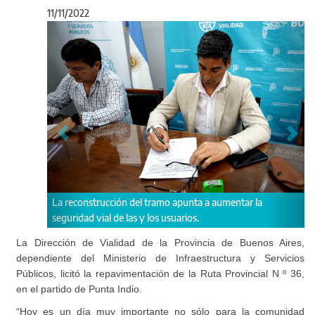
11/11/2022
Anterior
Sigu
apunta a aumentar la
La obra consiste en la repavimentación de
arios.
kilómetros de la Ruta Provincial N º 36.
La Dirección de Vialidad de la Provincia de Buenos Aires,
dependiente del Ministerio de Infraestructura y Servicios
Públicos, licitó la repavimentación de la Ruta Provincial N º 36,
en el partido de Punta Indio.
“Hoy es un día muy importante no sólo para la comunidad