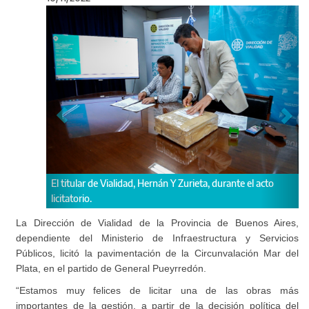
Anterior
Sigu
te el acto
El presupuesto oficial de la obra asciende a $
2.993.281.843,42.
La Dirección de Vialidad de la Provincia de Buenos Aires,
dependiente del Ministerio de Infraestructura y Servicios
Públicos, licitó la pavimentación de la Circunvalación Mar del
Plata, en el partido de General Pueyrredón.
“Estamos muy felices de licitar una de las obras más
importantes de la gestión, a partir de la decisión política del