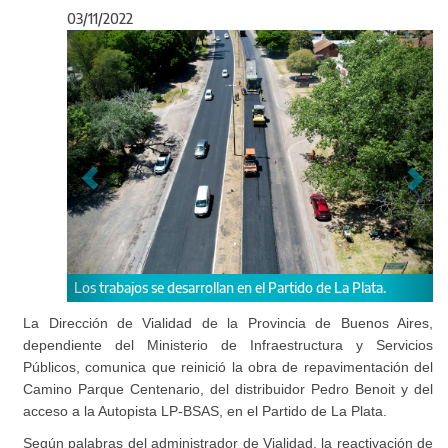
03/11/2022
Anterior
Sigu
jos se desarrollan en el Partido de La Plata.
La obra estaba paraliz
decisión política del Go
La Dirección de Vialidad de la Provincia de Buenos Aires,
dependiente del Ministerio de Infraestructura y Servicios
Públicos, comunica que reinició la obra de repavimentación del
Camino Parque Centenario, del distribuidor Pedro Benoit y del
acceso a la Autopista LP-BSAS, en el Partido de La Plata.
Según palabras del administrador de Vialidad, la reactivación de