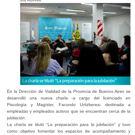
Anterior
Sigu
tituló “La preparación para la jubilación”
La charla estuvo a cargo d
Magíster, Facundo Urtizb
En la Dirección de Vialidad de la Provincia de Buenos Aires se
desarrolló una nueva charla -a cargo del licenciado en
Piscología y Magíster, Facundo Urtizberea- destinada a
empleadas y empleados activos que se encuentran cerca de la
jubilación.
La charla se tituló “La preparación para la jubilación”
y tuvo
como objetivo fomentar los espacios de acompañamiento y