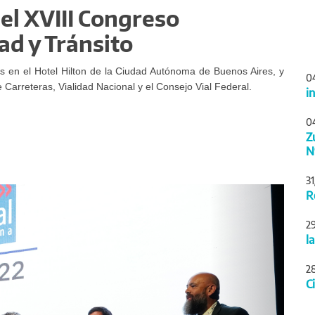
del XVIII Congreso
ad y Tránsito
as en el Hotel Hilton de la Ciudad Autónoma de Buenos Aires, y
0
 Carreteras, Vialidad Nacional y el Consejo Vial Federal.
i
0
Z
N
3
Siguiente
R
2
l
2
C